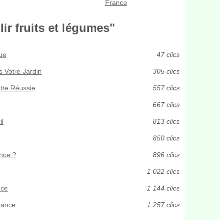
France
ir fruits et légumes"
ue
47 clics
s Votre Jardin
305 clics
ette Réussie
557 clics
667 clics
il
813 clics
850 clics
ance ?
896 clics
1 022 clics
nce
1 144 clics
rance
1 257 clics