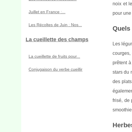
noix et l
Juillet en France :...
pour une 
Les Récoltes de Juin : Nos...
Quels
La cueillette des champs
Les légum
courges, 
La cueillette de fruits pour...
prêtent à
Conjugaison du verbe cueillir
stars du 
des plats
également
frisé, de
smoothie
Herbes