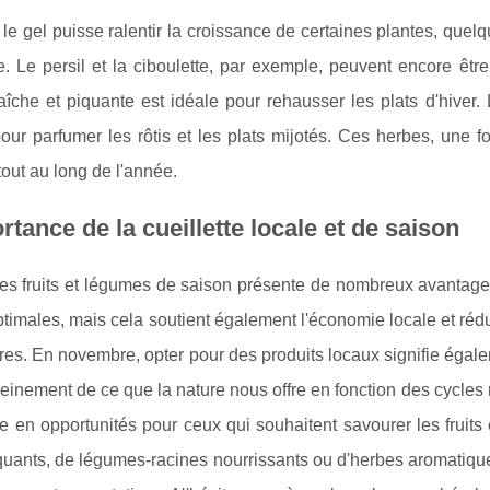
le gel puisse ralentir la croissance de certaines plantes, que
 Le persil et la ciboulette, par exemple, peuvent encore être 
aîche et piquante est idéale pour rehausser les plats d'hiver. 
pour parfumer les rôtis et les plats mijotés. Ces herbes, une 
 tout au long de l'année.
rtance de la cueillette locale et de saison
des fruits et légumes de saison présente de nombreux avantage
timales, mais cela soutient également l'économie locale et rédui
res. En novembre, opter pour des produits locaux signifie égal
pleinement de ce que la nature nous offre en fonction des cycle
he en opportunités pour ceux qui souhaitent savourer les frui
oquants, de légumes-racines nourrissants ou d'herbes aromatiq