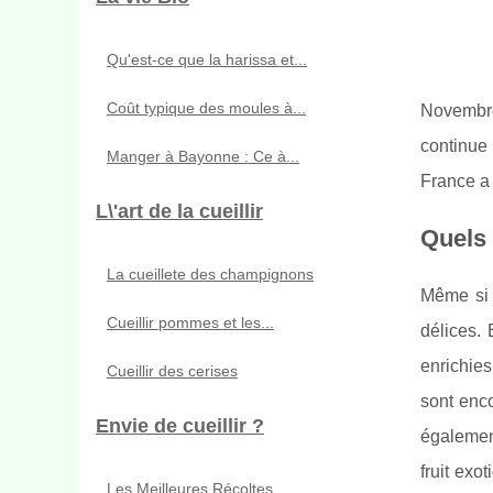
Qu'est-ce que la harissa et...
Coût typique des moules à...
Novembre 
continue 
Manger à Bayonne : Ce à...
France a 
L\'art de la cueillir
Quels 
La cueillete des champignons
Même si l
Cueillir pommes et les...
délices. 
enrichies
Cueillir des cerises
sont enco
Envie de cueillir ?
également
fruit exo
Les Meilleures Récoltes...