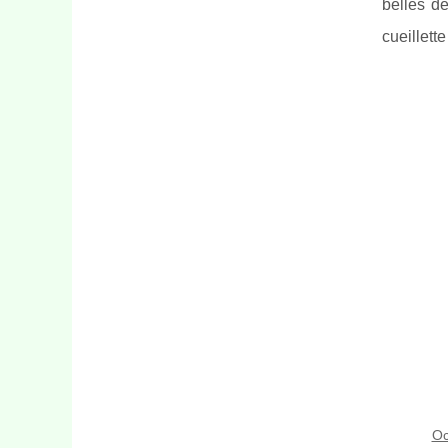
belles d
cueillette
Oc