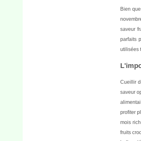
Bien que 
novembre.
saveur fr
parfaits 
utilisées
L'impo
Cueillir 
saveur op
alimentai
profiter 
mois ric
fruits cr