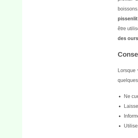
boissons,
pissenlit
être util
des our
Consei
Lorsque v
quelques 
Ne cue
Laisse
Inform
Utilis