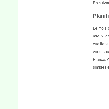
En suivan
Planif
Le mois d
mieux de
cueillett
vous sou
France. A
simples e