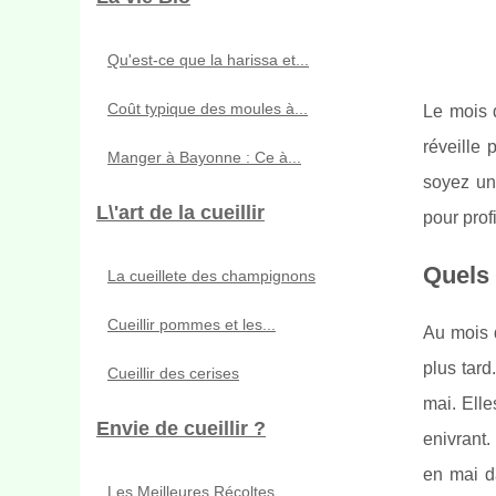
Qu'est-ce que la harissa et...
Coût typique des moules à...
Le mois 
réveille 
Manger à Bayonne : Ce à...
soyez un
L\'art de la cueillir
pour prof
Quels 
La cueillete des champignons
Cueillir pommes et les...
Au mois d
plus tard
Cueillir des cerises
mai. Ell
Envie de cueillir ?
enivrant.
en mai da
Les Meilleures Récoltes...