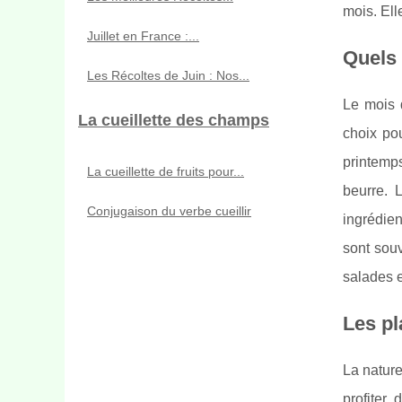
mois. Ell
Juillet en France :...
Quels 
Les Récoltes de Juin : Nos...
Le mois 
La cueillette des champs
choix po
printemp
La cueillette de fruits pour...
beurre.
Conjugaison du verbe cueillir
ingrédie
sont souv
salades e
Les pl
La nature
profiter