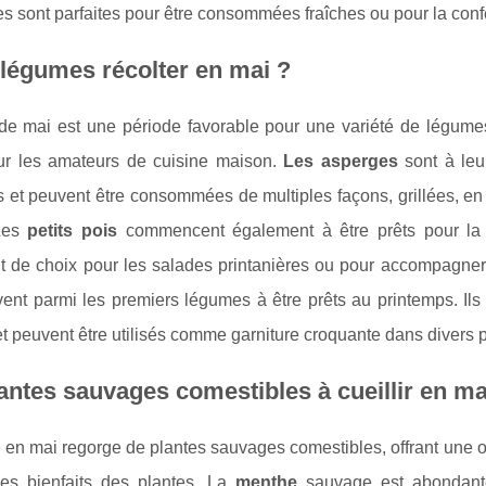
es sont parfaites pour être consommées fraîches ou pour la confe
légumes récolter en mai ?
de mai est une période favorable pour une variété de légumes
ur les amateurs de cuisine maison.
Les asperges
sont à leu
s et peuvent être consommées de multiples façons, grillées, e
 Les
petits pois
commencent également à être prêts pour la r
nt de choix pour les salades printanières ou pour accompagner
ent parmi les premiers légumes à être prêts au printemps. Ils
t peuvent être utilisés comme garniture croquante dans divers p
antes sauvages comestibles à cueillir en ma
 en mai regorge de plantes sauvages comestibles, offrant une o
 des bienfaits des plantes. La
menthe
sauvage est abondante