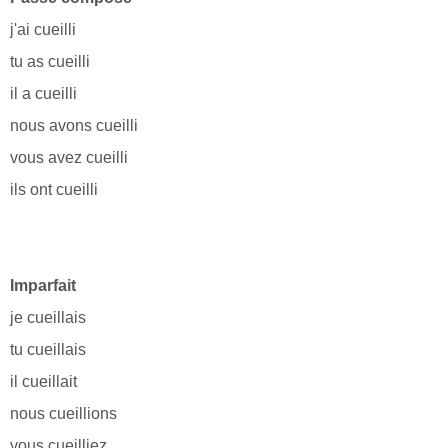
j'ai cueilli
tu as cueilli
il a cueilli
nous avons cueilli
vous avez cueilli
ils ont cueilli
Imparfait
je cueillais
tu cueillais
il cueillait
nous cueillions
vous cueilliez