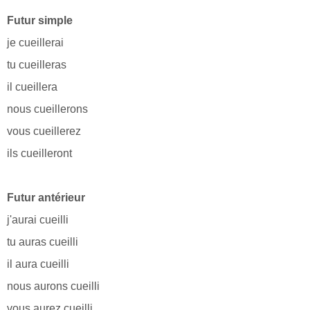
Futur simple
je cueillerai
tu cueilleras
il cueillera
nous cueillerons
vous cueillerez
ils cueilleront
Futur antérieur
j'aurai cueilli
tu auras cueilli
il aura cueilli
nous aurons cueilli
vous aurez cueilli