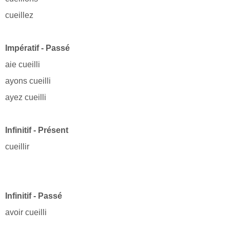
cueillez
Impératif - Passé
aie cueilli
ayons cueilli
ayez cueilli
Infinitif - Présent
cueillir
Infinitif - Passé
avoir cueilli