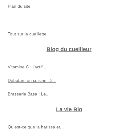
Plan du site
Tout sur la cueillette
Blog du cueilleur
Vitamine C : l’actif...
Débutant en cuisine : 3...
Brasserie Basa : Le...
La vie Bio
Qu'est-ce que la harissa et...