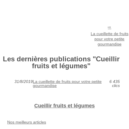
La cueillette de fruits
pour votre petite
gourmandise
Les dernières publications "Cueillir
fruits et légumes"
31/8/2019
La cueillette de fruits pour votre petite
6 435
gourmandise
clics
Cueillir fruits et légumes
Nos meilleurs articles