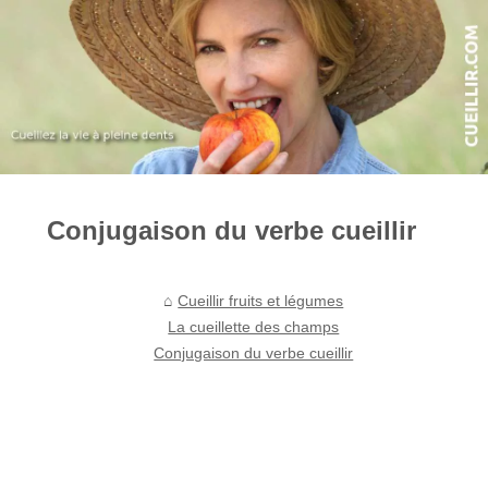
Conjugaison du verbe cueillir
Cueillir fruits et légumes
La cueillette des champs
Conjugaison du verbe cueillir