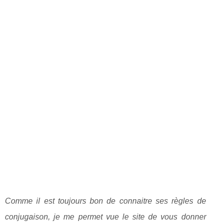
Comme il est toujours bon de connaitre ses règles de
conjugaison, je me permet vue le site de vous donner