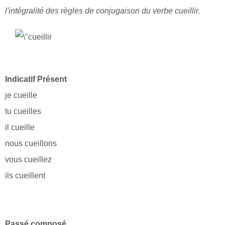
l'intégralité des règles de conjugaison du verbe cueillir.
Indicatif Présent
je cueille
tu cueilles
il cueille
nous cueillons
vous cueillez
ils cueillent
Passé composé