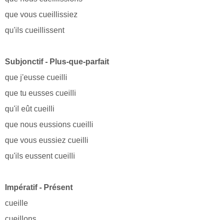
que vous cueillissiez
qu'ils cueillissent
Subjonctif - Plus-que-parfait
que j'eusse cueilli
que tu eusses cueilli
qu'il eût cueilli
que nous eussions cueilli
que vous eussiez cueilli
qu'ils eussent cueilli
Impératif - Présent
cueille
cueillons