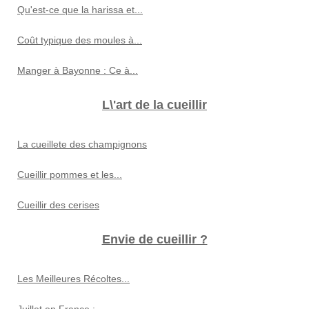
Qu'est-ce que la harissa et...
Coût typique des moules à...
Manger à Bayonne : Ce à...
L\'art de la cueillir
La cueillete des champignons
Cueillir pommes et les...
Cueillir des cerises
Envie de cueillir ?
Les Meilleures Récoltes...
Juillet en France :...