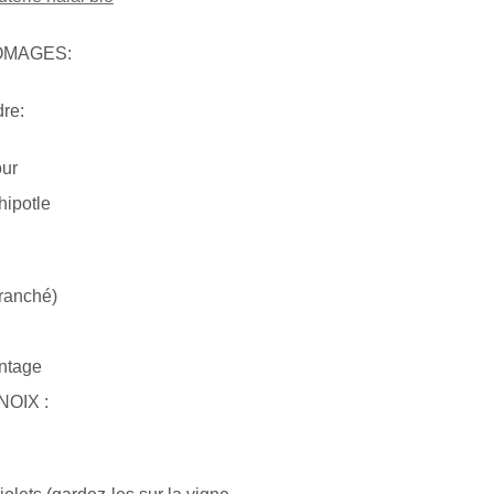
OMAGES:
re:
our
hipotle
tranché)
ntage
NOIX :