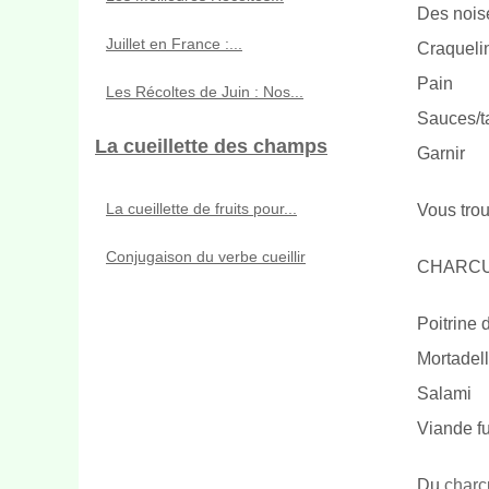
Des nois
Juillet en France :...
Craqueli
Pain
Les Récoltes de Juin : Nos...
Sauces/t
La cueillette des champs
Garnir
La cueillette de fruits pour...
Vous trou
Conjugaison du verbe cueillir
CHARCU
Poitrine
Mortadel
Salami
Viande 
Du
charc