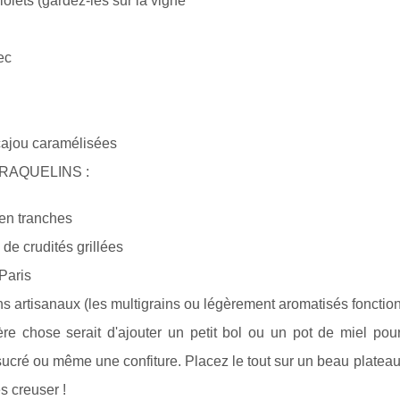
iolets (gardez-les sur la vigne
ec
cajou caramélisées
RAQUELINS :
 en tranches
de crudités grillées
Paris
s artisanaux (les multigrains ou légèrement aromatisés fonctio
re chose serait d'ajouter un petit bol ou un pot de miel pour
ucré ou même une confiture. Placez le tout sur un beau platea
és creuser !