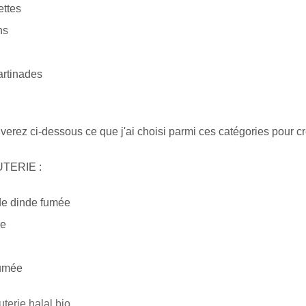
ettes
ns
artinades
verez ci-dessous ce que j'ai choisi parmi ces catégories pour cré
TERIE :
 de dinde fumée
le
fumée
uterie halal bio