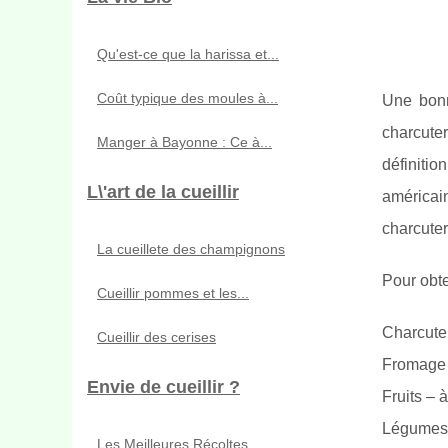
Qu'est-ce que la harissa et...
Coût typique des moules à...
Une bonn
charcuter
Manger à Bayonne : Ce à...
définitio
L\'art de la cueillir
américai
charcuter
La cueillete des champignons
Pour obte
Cueillir pommes et les...
Charcute
Cueillir des cerises
Fromage –
Envie de cueillir ?
Fruits – à
Légumes
Les Meilleures Récoltes...