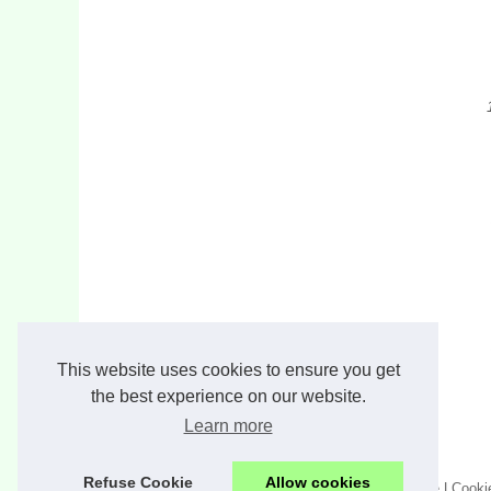
This website uses cookies to ensure you get
the best experience on our website.
Learn more
Refuse Cookie
Allow cookies
© 2026
Cueillir.com
|
Nos meilleurs articles
|
Plan du site
|
Cooki