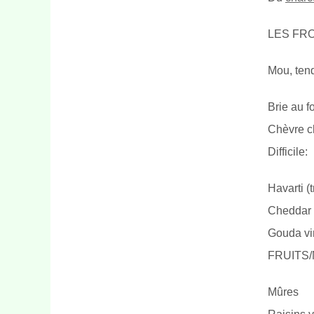
LES FR
Mou, tend
Brie au f
Chèvre c
Difficile:
Havarti (
Cheddar
Gouda vi
FRUITS/
Mûres