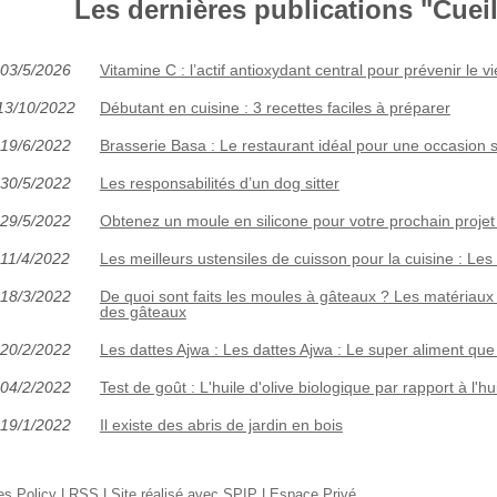
Les dernières publications "Cueill
03/5/2026
Vitamine C : l’actif antioxydant central pour prévenir le 
13/10/2022
Débutant en cuisine : 3 recettes faciles à préparer
19/6/2022
Brasserie Basa : Le restaurant idéal pour une occasion
30/5/2022
Les responsabilités d’un dog sitter
29/5/2022
Obtenez un moule en silicone pour votre prochain proje
11/4/2022
Les meilleurs ustensiles de cuisson pour la cuisine : Les o
18/3/2022
De quoi sont faits les moules à gâteaux ? Les matériaux 
des gâteaux
20/2/2022
Les dattes Ajwa : Les dattes Ajwa : Le super aliment qu
04/2/2022
Test de goût : L'huile d'olive biologique par rapport à l'h
19/1/2022
Il existe des abris de jardin en bois
es Policy
|
RSS
|
Site réalisé avec SPIP
|
Espace Privé