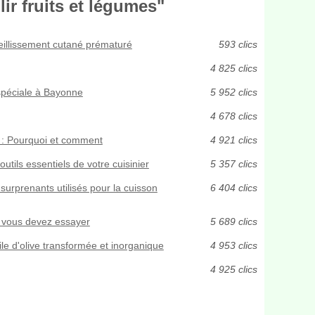
ir fruits et légumes"
vieillissement cutané prématuré
593 clics
4 825 clics
 spéciale à Bayonne
5 952 clics
4 678 clics
t : Pourquoi et comment
4 921 clics
utils essentiels de votre cuisinier
5 357 clics
surprenants utilisés pour la cuisson
6 404 clics
e vous devez essayer
5 689 clics
uile d'olive transformée et inorganique
4 953 clics
4 925 clics