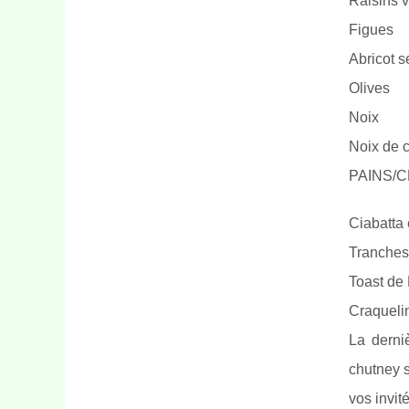
Raisins v
Figues
Abricot s
Olives
Noix
Noix de 
PAINS/C
Ciabatta
Tranches 
Toast de 
Craquelin
La derniè
chutney s
vos invit