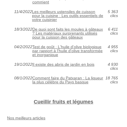
comment
11/4/2022
Les meilleurs ustensiles de cuisson
5 363
pour la cuisine : Les outils essentiels de
clics
votre cuisinier
18/3/2022
De quoi sont faits les moules à gâteaux
6 411
? Les matériaux surprenants utilisés
clics
pour la cuisson des gâteaux
04/2/2022
Test de goût : L'huile d'olive biologique
4 955
par rapport à l'huile d'olive transformée
clics
et inorganique
19/1/2022
Il existe des abris de jardin en bois
4 930
clics
08/1/2022
Comment faire du Patxaran : La liqueur
18 765
la plus célèbre du Pays basque
clics
Cueillir fruits et légumes
Nos meilleurs articles