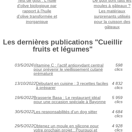
Test de goût : L'huile
De quoi sont faits les
d'olive biologique par
moules à gâteaux ?
rapport à l'huile
Les matériaux
d'olive transformée et
surprenants utilisés
inorganique
pour la cuisson des
gâteaux
Les dernières publications "Cueillir
fruits et légumes"
03/5/2026
Vitamine C : l’actif antioxydant central
598
pour prévenir le vieillissement cutané
clics
prématuré
13/10/2022
Débutant en cuisine : 3 recettes faciles
4 832
à préparer
clics
19/6/2022
Brasserie Basa : Le restaurant idéal
5 959
pour une occasion spéciale à Bayonne
clics
30/5/2022
Les responsabilités d’un dog sitter
4 684
clics
29/5/2022
Obtenez un moule en silicone pour
4 928
votre prochain projet : Pourquoi et
clics