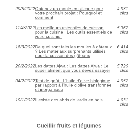
29/5/2022
Obtenez un moule en silicone pour
4 931
votre prochain projet : Pourquoi et
clics
comment
11/4/2022
Les meilleurs ustensiles de cuisson
5 367
pour la cuisine : Les outils essentiels de
clics
votre cuisinier
18/3/2022
De quoi sont faits les moules à gâteaux
6 414
? Les matériaux surprenants utilisés
clics
pour la cuisson des gâteaux
20/2/2022
Les dattes Ajwa : Les dattes Ajwa : Le
5 726
super aliment que vous devez essayer
clics
04/2/2022
Test de goût : L'huile d'olive biologique
4 957
par rapport à l'huile d'olive transformée
clics
et inorganique
19/1/2022
Il existe des abris de jardin en bois
4 931
clics
Cueillir fruits et légumes