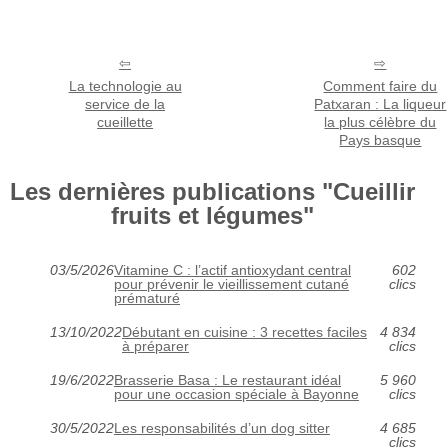
La technologie au
Comment faire du
service de la
Patxaran : La liqueur
cueillette
la plus célèbre du
Pays basque
Les dernières publications "Cueillir
fruits et légumes"
03/5/2026
Vitamine C : l’actif antioxydant central
602
pour prévenir le vieillissement cutané
clics
prématuré
13/10/2022
Débutant en cuisine : 3 recettes faciles
4 834
à préparer
clics
19/6/2022
Brasserie Basa : Le restaurant idéal
5 960
pour une occasion spéciale à Bayonne
clics
30/5/2022
Les responsabilités d’un dog sitter
4 685
clics