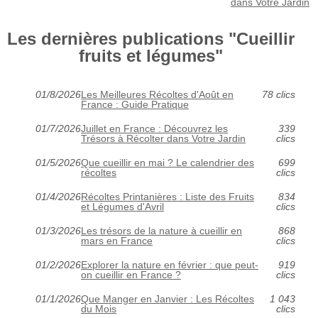
dans Votre Jardin
Les dernières publications "Cueillir
fruits et légumes"
01/8/2026
Les Meilleures Récoltes d'Août en
78 clics
France : Guide Pratique
01/7/2026
Juillet en France : Découvrez les
339
Trésors à Récolter dans Votre Jardin
clics
01/5/2026
Que cueillir en mai ? Le calendrier des
699
récoltes
clics
01/4/2026
Récoltes Printanières : Liste des Fruits
834
et Légumes d'Avril
clics
01/3/2026
Les trésors de la nature à cueillir en
868
mars en France
clics
01/2/2026
Explorer la nature en février : que peut-
919
on cueillir en France ?
clics
01/1/2026
Que Manger en Janvier : Les Récoltes
1 043
du Mois
clics