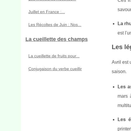
Ces fr
savour
Juillet en France :...
La rh
Les Récoltes de Juin : Nos...
est l'
La cueillette des champs
Les lé
La cueillette de fruits pour...
Avril est
Conjugaison du verbe cueillir
saison.
Les a
mars à
multit
Les é
printe