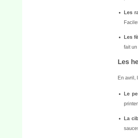
Les r
Facile
Les f
fait u
Les he
En avril,
Le per
printe
La ci
sauces