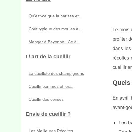
Qu'est-ce que la harissa et...
Coût typique des moules à...
Le mois d
profiter 
Manger à Bayonne : Ce à...
dans les 
L\'art de la cueillir
récoltes
cueillir e
La cueillete des champignons
Quels 
Cueillir pommes et les...
En avril, 
Cueillir des cerises
avant-goû
Envie de cueillir ?
Les f
Les Meilleures Récoltes...