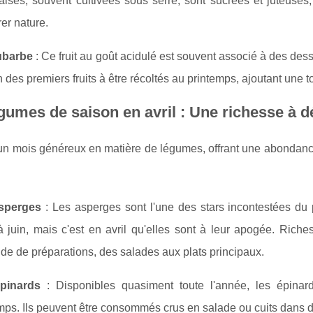
aises, souvent cultivées sous serre, sont sucrées et juteuses
er nature.
ubarbe
: Ce fruit au goût acidulé est souvent associé à des de
un des premiers fruits à être récoltés au printemps, ajoutant une 
gumes de saison en avril : Une richesse à d
 un mois généreux en matière de légumes, offrant une abondanc
sperges
: Les asperges sont l'une des stars incontestées du 
 juin, mais c'est en avril qu'elles sont à leur apogée. Riche
ude de préparations, des salades aux plats principaux.
pinards
: Disponibles quasiment toute l'année, les épinard
mps. Ils peuvent être consommés crus en salade ou cuits dans di