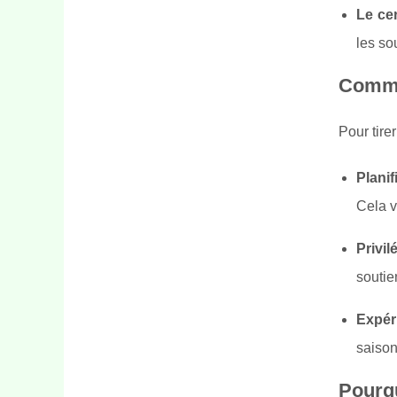
Le cer
les so
Commen
Pour tirer
Planif
Cela v
Privil
soutie
Expér
saison
Pourqu