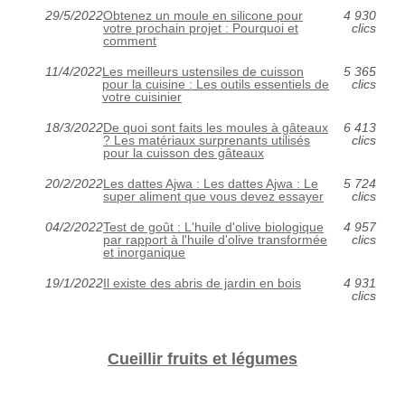
29/5/2022
Obtenez un moule en silicone pour
4 930
votre prochain projet : Pourquoi et
clics
comment
11/4/2022
Les meilleurs ustensiles de cuisson
5 365
pour la cuisine : Les outils essentiels de
clics
votre cuisinier
18/3/2022
De quoi sont faits les moules à gâteaux
6 413
? Les matériaux surprenants utilisés
clics
pour la cuisson des gâteaux
20/2/2022
Les dattes Ajwa : Les dattes Ajwa : Le
5 724
super aliment que vous devez essayer
clics
04/2/2022
Test de goût : L'huile d'olive biologique
4 957
par rapport à l'huile d'olive transformée
clics
et inorganique
19/1/2022
Il existe des abris de jardin en bois
4 931
clics
Cueillir fruits et légumes