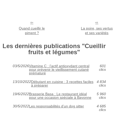
Quand cueillir le
La poire, ses vertus
piment ?
et ses variétés
Les dernières publications "Cueillir
fruits et légumes"
03/5/2026
Vitamine C : l’actif antioxydant central
601
pour prévenir le vieillissement cutané
clics
prématuré
13/10/2022
Débutant en cuisine : 3 recettes faciles
4 834
à préparer
clics
19/6/2022
Brasserie Basa : Le restaurant idéal
5 960
pour une occasion spéciale à Bayonne
clics
30/5/2022
Les responsabilités d’un dog sitter
4 685
clics