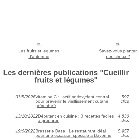
Les fruits et légumes
Savez-vous planter
d’automne
des choux ?
Les dernières publications "Cueillir
fruits et légumes"
03/5/2026
Vitamine C : l’actif antioxydant central
597
pour prévenir le vieillissement cutané
clics
prématuré
13/10/2022
Débutant en cuisine : 3 recettes faciles
4 830
à préparer
clics
19/6/2022
Brasserie Basa : Le restaurant idéal
5 957
pour une occasion spéciale à Bayonne
clics