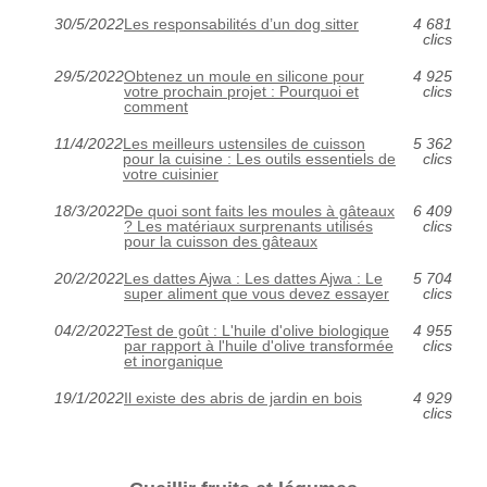
30/5/2022
Les responsabilités d’un dog sitter
4 681
clics
29/5/2022
Obtenez un moule en silicone pour
4 925
votre prochain projet : Pourquoi et
clics
comment
11/4/2022
Les meilleurs ustensiles de cuisson
5 362
pour la cuisine : Les outils essentiels de
clics
votre cuisinier
18/3/2022
De quoi sont faits les moules à gâteaux
6 409
? Les matériaux surprenants utilisés
clics
pour la cuisson des gâteaux
20/2/2022
Les dattes Ajwa : Les dattes Ajwa : Le
5 704
super aliment que vous devez essayer
clics
04/2/2022
Test de goût : L'huile d'olive biologique
4 955
par rapport à l'huile d'olive transformée
clics
et inorganique
19/1/2022
Il existe des abris de jardin en bois
4 929
clics