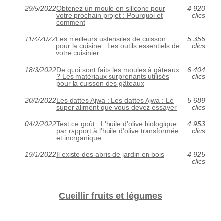
29/5/2022
Obtenez un moule en silicone pour
4 920
votre prochain projet : Pourquoi et
clics
comment
11/4/2022
Les meilleurs ustensiles de cuisson
5 356
pour la cuisine : Les outils essentiels de
clics
votre cuisinier
18/3/2022
De quoi sont faits les moules à gâteaux
6 404
? Les matériaux surprenants utilisés
clics
pour la cuisson des gâteaux
20/2/2022
Les dattes Ajwa : Les dattes Ajwa : Le
5 689
super aliment que vous devez essayer
clics
04/2/2022
Test de goût : L'huile d'olive biologique
4 953
par rapport à l'huile d'olive transformée
clics
et inorganique
19/1/2022
Il existe des abris de jardin en bois
4 925
clics
Cueillir fruits et légumes