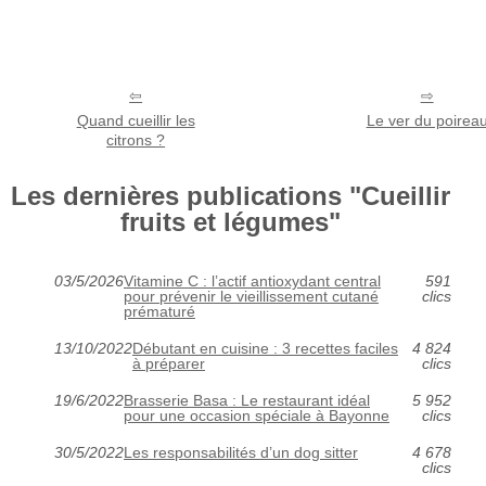
Quand cueillir les
Le ver du poirea
citrons ?
Les dernières publications "Cueillir
fruits et légumes"
03/5/2026
Vitamine C : l’actif antioxydant central
591
pour prévenir le vieillissement cutané
clics
prématuré
13/10/2022
Débutant en cuisine : 3 recettes faciles
4 824
à préparer
clics
19/6/2022
Brasserie Basa : Le restaurant idéal
5 952
pour une occasion spéciale à Bayonne
clics
30/5/2022
Les responsabilités d’un dog sitter
4 678
clics