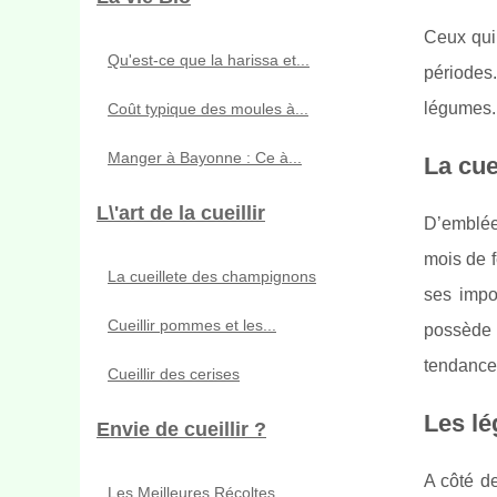
Ceux qui 
Qu'est-ce que la harissa et...
périodes.
légumes. 
Coût typique des moules à...
Manger à Bayonne : Ce à...
La cue
L\'art de la cueillir
D’emblée
mois de f
La cueillete des champignons
ses impor
Cueillir pommes et les...
possède u
tendance à
Cueillir des cerises
Les lé
Envie de cueillir ?
A côté de
Les Meilleures Récoltes...