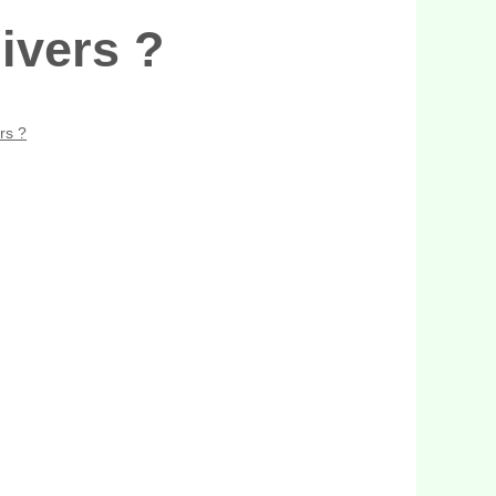
hivers ?
rs ?