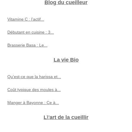
Blog du cueilleur
Vitamine C : l’actif...
Débutant en cuisine : 3...
Brasserie Basa : Le...
La vie Bio
Qu'est-ce que la harissa et...
Coût typique des moules à...
Manger à Bayonne : Ce à...
L\'art de la cueillir