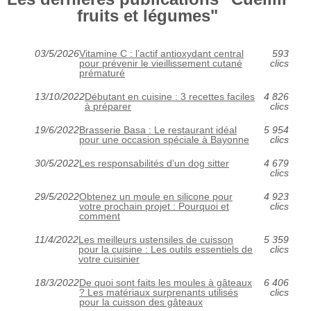
fruits et légumes"
03/5/2026
Vitamine C : l’actif antioxydant central
593
pour prévenir le vieillissement cutané
clics
prématuré
13/10/2022
Débutant en cuisine : 3 recettes faciles
4 826
à préparer
clics
19/6/2022
Brasserie Basa : Le restaurant idéal
5 954
pour une occasion spéciale à Bayonne
clics
30/5/2022
Les responsabilités d’un dog sitter
4 679
clics
29/5/2022
Obtenez un moule en silicone pour
4 923
votre prochain projet : Pourquoi et
clics
comment
11/4/2022
Les meilleurs ustensiles de cuisson
5 359
pour la cuisine : Les outils essentiels de
clics
votre cuisinier
18/3/2022
De quoi sont faits les moules à gâteaux
6 406
? Les matériaux surprenants utilisés
clics
pour la cuisson des gâteaux