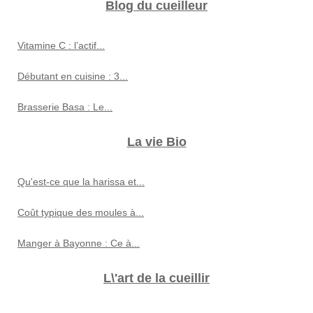
Blog du cueilleur
Vitamine C : l’actif...
Débutant en cuisine : 3...
Brasserie Basa : Le...
La vie Bio
Qu'est-ce que la harissa et...
Coût typique des moules à...
Manger à Bayonne : Ce à...
L\'art de la cueillir