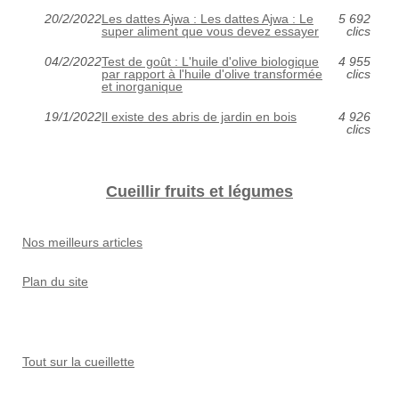
20/2/2022
Les dattes Ajwa : Les dattes Ajwa : Le
5 692
super aliment que vous devez essayer
clics
04/2/2022
Test de goût : L'huile d'olive biologique
4 955
par rapport à l'huile d'olive transformée
clics
et inorganique
19/1/2022
Il existe des abris de jardin en bois
4 926
clics
Cueillir fruits et légumes
Nos meilleurs articles
Plan du site
Tout sur la cueillette